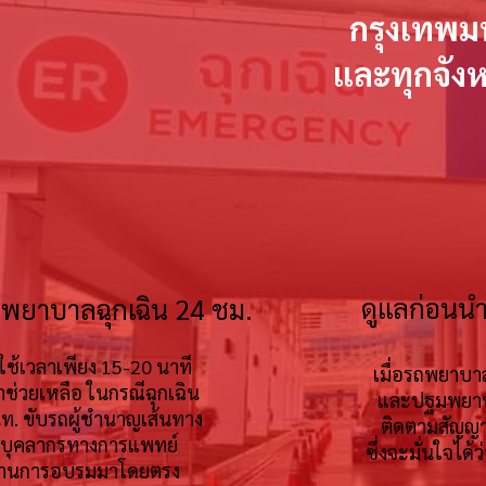
กรุงเทพ
และทุกจัง
ดูแลก่อนนำ
ถพยาบาลฉุกเฉิน 24 ชม.
ใช้เวลาเพียง 15-20 นาที
เมื่อรถพยาบา
้าช่วยเหลือ ในกรณีฉุกเฉิน
และปฐมพยาบา
นท. ขับรถผู้ชำนาญเส้นทาง
ติดตามสัญญ
บุคลากรทางการแพทย์
ซึ่งจะมั่นใจได
งผ่านการอบรมมาโดยตรง