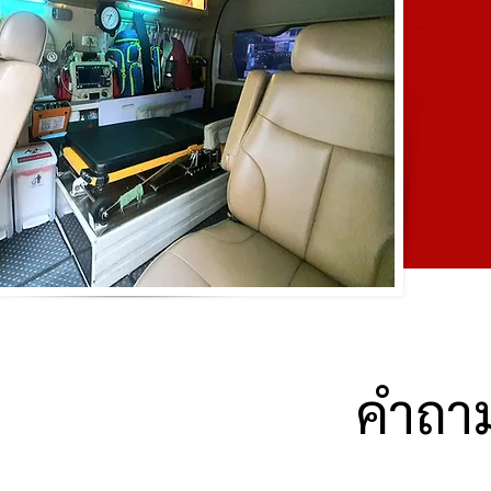
คำถาม