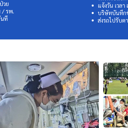
ป่วย
แจ้งวัน เวลา 
น / รพ.
บริษัทบันทึก
นที
ส่งรถไปรับต