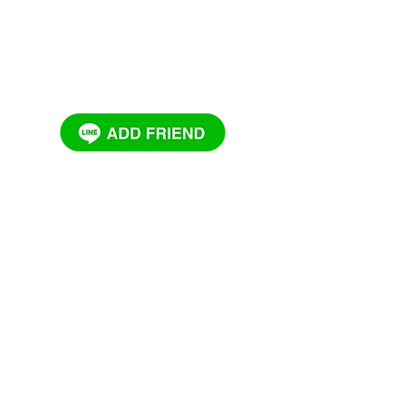
าลเอกชน บริการตลอด
24 ชั่วโมง
รับ - ส่งผู
ไม่มีวันหยุด ติดต่อสอบถาม ขอคำแนะนำ
ส่งต่อผู้
63-678-1669 , 083-678-1669 , 093-678-1669
เคลื่อนย้าย
 : EAS4U
พื้นที่ให
©2018 by บริษัท อ